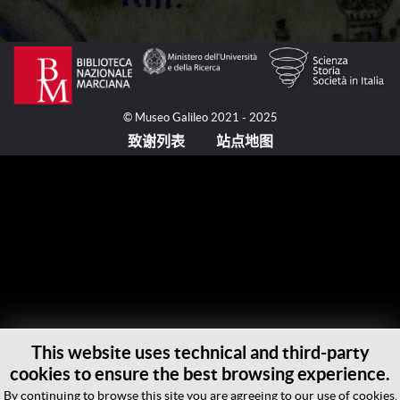
相反的是，毛罗修士（Fra Mauro, 活跃于约1430-
约1459/1464之间）尽管身着僧服，但他在圣弥额尔岛
的卡马尔多利修道院过着世俗人的生活。他被认为是在
1409年的时候出现在修道院，在此后的二十年的时间
© Museo Galileo 2021 - 2025
里，他主要是以宇宙志学者而闻名。他负责修订地形图
致谢列表
站点地图
——比如在伊斯特拉半岛的利姆圣弥额尔卡马尔多利修
道院所拥有的地图——，并关注水道问题，比如布伦塔
（Brenta）河的改道问题。他从1448-1449年开始编辑
世界地图。马可国立图书馆所保存的《世界地图》的设
计就来自于这一时期。
毫无疑问，马可国立图书馆的这幅世界地图是毛罗
的宇宙志名作。在1457年和1459年期间，葡萄牙国王
阿丰索五世（Afonso V de Portugal, 1432-1481）就订
购了一个复本。它于1459年4月24日被寄到里斯本。不
This website uses technical and third-party
幸的是，这一复本却和另外一份被翻译成拉丁文复本一
cookies to ensure the best browsing experience.
样，都遗失了。后者是在伟大的洛伦佐（Lorenzo il
By continuing to browse this site you are agreeing to our use of cookies.
Magnifico, 1449-1492）的命令下，大约在1480年被翻