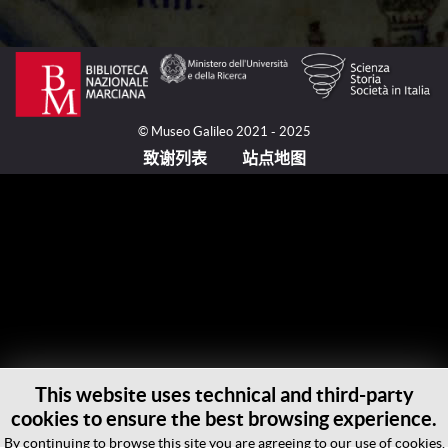
在1478年和1480年之间，美第奇家族订制了毛罗
修士（Fra Mauro, 活跃于约1430-约1459/1464之间）
的世界地图的一件复本。圣弥额尔修道院院长彼得罗·
多尔芬（Pietro Dolfin, 1444-1525），他之后成为卡马
© Museo Galileo 2021 - 2025
尔多利修会的长上。他把一些卷轴式说明翻译成拉丁
致谢列表
站点地图
文，收录在一部后来丢失的著作中。多尔芬本人为这幅
世界地图提供了一些信息，在一封由卡马尔多利修会寄
给圣弥额尔修道院院长贝尔纳迪诺·加多勒（Bernardino
Gadolo, 1463-1499）的信件中。他在1494年向多尔芬
请求一份拉丁文的翻译，可能是为了帮助他的卡马尔多
利修会的历史。
多尔芬建议加多勒去找在其小房间的这一译本，并
解释说，尽管他与彼罗·得·美第奇（Piero de’ Medici,
1416-1469）的友谊，由吉罗拉莫·萨佛纳罗拉
This website uses technical and third-party
（Girolamo Savonarola, 1452-1498）所领导的反对美
cookies to ensure the best browsing experience.
第奇的人民暴动阻碍他去直接转写当时保存在拉加路
By continuing to browse this site you are agreeing to our use of cookies.
（via Larga）的美第奇宫的这幅世界地图的复本的卷轴