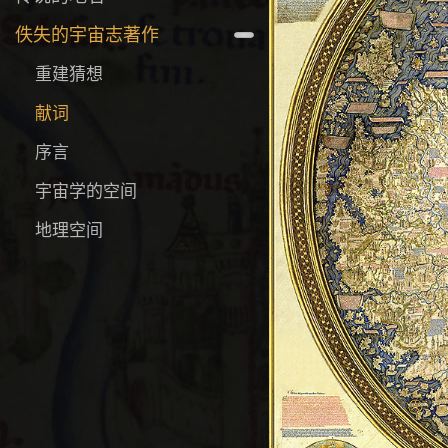
佚失的宇宙志著作
重建猜想
献词
序言
宇宙学的空间
地理空间