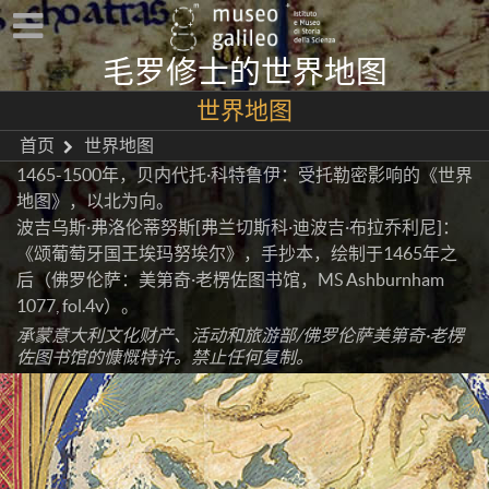
毛罗修士的世界地图
世界地图
首页
世界地图
1465-1500年，贝内代托·科特鲁伊：受托勒密影响的《世界
地图》，以北为向。
波吉乌斯·弗洛伦蒂努斯[弗兰切斯科·迪波吉·布拉乔利尼]：
《颂葡萄牙国王埃玛努埃尔》，手抄本，绘制于1465年之
后（佛罗伦萨：美第奇·老楞佐图书馆，MS Ashburnham
1077, fol.4v）。
承蒙意大利文化财产、活动和旅游部/佛罗伦萨美第奇·老楞
佐图书馆的慷慨特许。禁止任何复制。