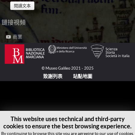
閱讀文本
鏈接視頻
由威尼斯的兩桅帆槳戰船進行管理的海上商業沿六條主
要的航線展開，它們把威尼斯與弗蘭德、羅馬尼亞、亞
商業
歷山德里亞、貝魯特、卡馬格的艾格莫爾特（Aigues
Mortes），最終與突尼斯和阿爾及利亞聯結在一起。
弗蘭德的四到五艘兩桅帆槳戰船，它們在三四月份離開
威尼斯，穿過墨西拿（Messina）海峽、巴厘阿裡群島
© Museo Galileo 2021 - 2025
（Baleares）、直布羅陀海峽，沿著葡萄牙和法國的海
致謝列表
站點地圖
岸，直到布魯日和倫敦，以便在大約八個月之後重返威
尼斯。
羅馬尼亞的兩桅帆槳戰船，也是以四到五艘作為一支艦
隊，大約在六月末的時候從威尼斯出發，先後經過伊拉
克利翁島（Heraklion）、艾維亞島（Euboea）、塞薩
This website uses technical and third-party
洛尼基（Thessaloniki）和康斯坦丁諾波利
cookies to ensure the best browsing experience.
（Konstantinoupolis）之後抵達黑海。經過六個月的航
By continuing to browse this site you are agreeing to our use of cookies.