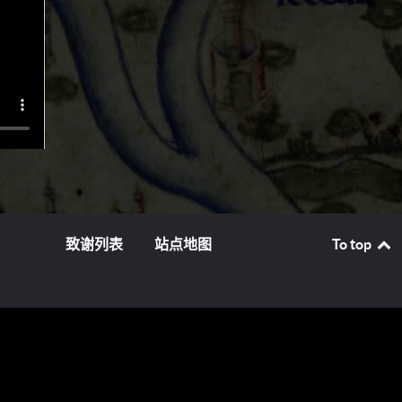
的结
致谢列表
站点地图
To top
前往东
才结束
重税，
着商业
葡萄牙
由于三