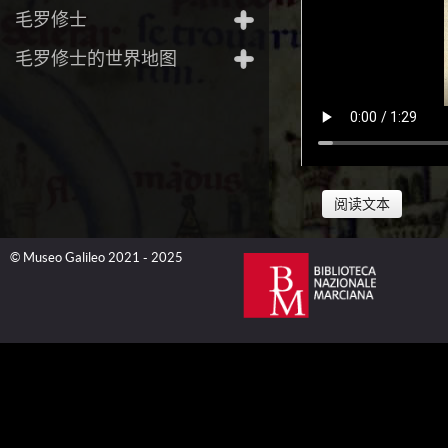
毛罗修士
毛罗修士的世界地图
阅读文本
© Museo Galileo 2021 - 2025
1453年，康
束，从根本上改变
方的传统商业航线遭
了土耳其人在地中
使得几乎所有的海
往来的角色；而热
的王子，航海家恩里克
帆船这种可以抵抗