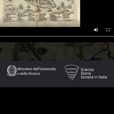
斯坦丁诺波利落入奥托曼帝国的土耳其人之手，标志着东罗马帝国
了地中海的政治和商业版图。一个多世纪以来，通过小亚细亚而
受着非常强烈的阻碍，直到1571年的勒班陀（Lepanto）战役
海的霸权。一方面是海盗，另一方面则是土耳其人对商船所课的
上强权前往印度的道路变得不切实际。只有威尼斯人成功地维持
那亚人，和葡萄牙人、西班牙人一样，不得不寻找其他的路途。
（Henrique, 1394-1460）首次尝试在非洲南部另辟途径。
大洋暴风雨的新船只的特征，恩里克首先发现了亚速尔群岛