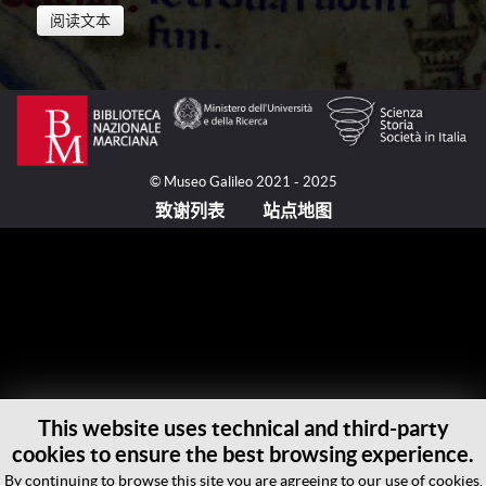
阅读文本
在这幅世界地图所记录和展现的叙述中，海洋同时
是梦想和恐惧的场所。一方面，毛罗修士（Fra Mauro,
活跃于约1430-约1459/1464之间）记载下对于新航线
的可能性的热忱；另一方面，他又表达了对海洋悲剧的
© Museo Galileo 2021 - 2025
意识。两桅帆桨战船和中国䑸的船帆扬起的航海场景
致谢列表
站点地图
——后者是通过马可·波罗（Marco Polo, 1254-约1324）
和鄂多立克（Odorico da Pordenone, 约1280-1331）的
讲述而为人所知——与危机四伏的海难、漩涡和巨浪等
可怕场景并列，而且与之并列的还有卷轴式说明，它们
警告要远离那些消失的岛屿和暗海，那里有“粘人的
水”，阻止航行，也标志着人类行动的物理的和形而上
的界线。对这幅世界地图的丰富表现的一种近距离观
察，揭露了一幅整体的景象，使大洋航海的悲剧一览无
This website uses technical and third-party
余：损毁的船只、桅杆倾覆的两桅帆桨战船，木桶、梯
cookies to ensure the best browsing experience.
子、甲板和桅杆在海浪中随波逐流。总之，被暴风雨摧
毁的船队的残骸被张开血盆大口的大鱼吞噬。通过这些
By continuing to browse this site you are agreeing to our use of cookies.