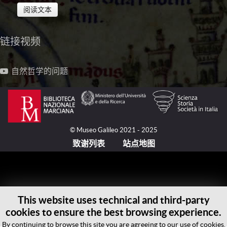
阅读文本
链接视频
从十二世纪以来，与天体世界、月下世界（mondo
sublunare）、四元素相关的问题在大学和经院中，是
从亚里士多德（Aristotélēs, 前384-前322）的三部著作
自然哲学的问题
开始进行讨论：《论天体》（
De caelo
）、《气象学》
（
Meteorologica
）和《论生灭》（
De generatione et
corruptione
）。在其宇宙志专题中，毛罗修士（Fra
Mauro, 活跃于约1430-约1459/1464之间）引用了亚里
士多德的主要评注者：被翻译成拉丁文的穆斯林阿维森
© Museo Galileo 2021 - 2025
纳（Ibn Sīnā, Avicenna, 980-1037）和阿威罗伊（Ibn
致谢列表
站点地图
Rushd, Averroes, 1126-1198）；基督教哲学家大阿尔
伯特（Albertus Magnus, Albert the Great, Albert of
Cologne, 约1193-1280）、托马斯·阿奎纳（Thomas
Aquinas, 约1225-1274）和约翰·萨克罗博斯科
This website uses technical and third-party
（Johannes de Sacrobosco, 约1195-1256）。他们的注
cookies to ensure the best browsing experience.
释提出了在整体上是非常广泛的一系列问题，用于理解
和更新从亚里士多德的三种“物理”著作那里流传下来的
By continuing to browse this site you are agreeing to our use of cookies.