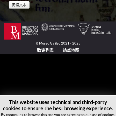
阅读文本
若望·孟高维诺（Giovanni da Montecorvino, 1247-
1328）是中国天主教传教事业的奠基者。1270年，在
他的成人年纪，孟高维诺在那不勒斯的圣洛伦佐方济各
修院完成他的誓愿。1279年，他作为传教士被派到亚
© Museo Galileo 2021 - 2025
美尼亚、波斯和中东的其他地区。1288年，他返回罗
致谢列表
站点地图
马。教宗尼各老四世（Niccolò IV, 1227-1292）在忽必
烈(Kublai Khān,1215-1294)鼓励派遣基督教传教士到他
的宫廷的情况下，委派孟高维诺前往汗八里（Khān
Bālīq）去建立远东的传教事业。1289年，孟高维诺携
带着一系列要交给众多东方的统治者以及忽必烈可汗的
书信，前往波斯。他在波斯停留至1291年，之后则向
印度进发，并在那里传教了十三个月。此后，他通过海
路前往中国的北方。1294年，他抵达那里。在他到达
This website uses technical and third-party
汗八里之后，他获知忽必烈刚刚去世，新的继任者是铁
cookies to ensure the best browsing experience.
穆耳可汗（Temür Khān, 1265-1307）。由于这位皇
帝，孟高维诺进入宫廷，但皇帝没有改宗为基督徒。
By continuing to browse this site you are agreeing to our use of cookies.