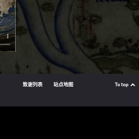
于约
致谢列表
站点地图
To top
理文本
的地名
西，诸
s
其同时
 约
；；尼