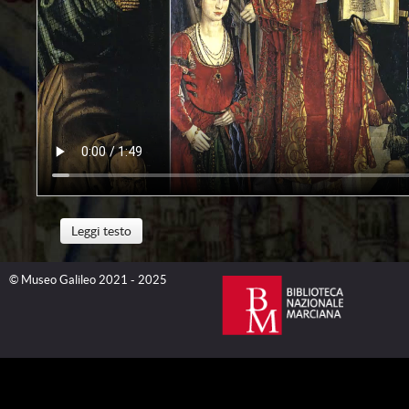
Leggi testo
© Museo Galileo 2021 - 2025
Tra il 1457 e il 1459 la corte portoghese di Alfonso V pagò
ducati per una copia di un mappamondo di Fra Mauro (attiv
Biblioteca Nazionale Marciana. Questa commissione s’inser
per definire, tutelare e promuovere l’espansione lungo le co
nel 1415, il principe Pedro d’Aviz (1392-1449) aveva comin
navigazioni d’oltremare, visitando per circa dieci anni numer