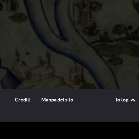
Crediti
Mappa del sito
To top