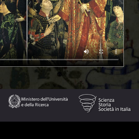
 al monastero di San Michele in Isola la somma di 28
o ca. 1430-ca. 1459/1464), forse proprio quello della
isce nelle politiche diplomatiche della corte portoghese
ste africane. Dopo la conquista di Ceuta, in nord Africa,
ciato a dare una dimensione politica alle prime
ose corti e città europee, inclusa Venezia. Il principe