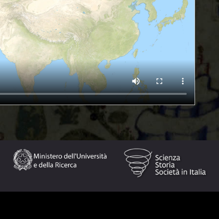
idente cristiano attivarono una serie di scambi
are contro il comune nemico mamelucco. Da una parte
pontefice e dal re di Francia Luigi IX (ca. 1214-1270),
1250-1291), Ilkhan di Persia tra il 1284 e il 1291. A
 d’Egitto, Arghun inviò diverse ambasciate a Filippo IV di
 e papa Onorio IV (1210-1287). Uno dei suoi