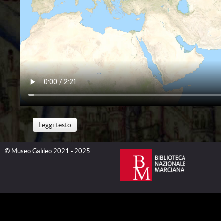
Leggi testo
© Museo Galileo 2021 - 2025
Nella seconda metà del Duecento, l’Impero Mongolo e l’Occ
diplomatici nel tentativo di pervenire a un’alleanza milit
operarono i missionari francescani inviati a Khān Bālīq dal 
dall’altra gli ambasciatori del sovrano mongolo Arghun (ca. 
seguito di pesanti sconfitte subite da parte dei Mamelucchi
Francia (1268-1314), Edoardo I d’Inghilterra (1239-1307)