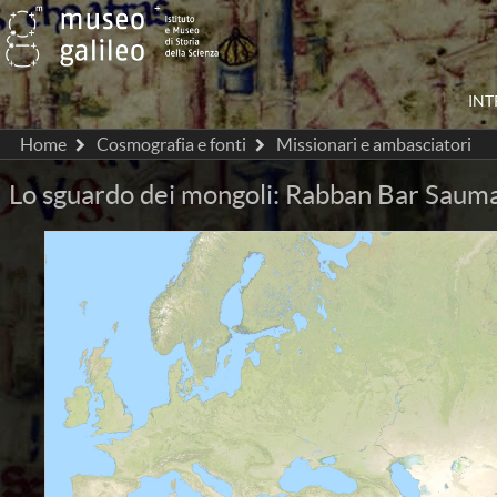
IN
Home
Cosmografia e fonti
Missionari e ambasciatori
Lo sguardo dei mongoli: Rabban Bar Saum