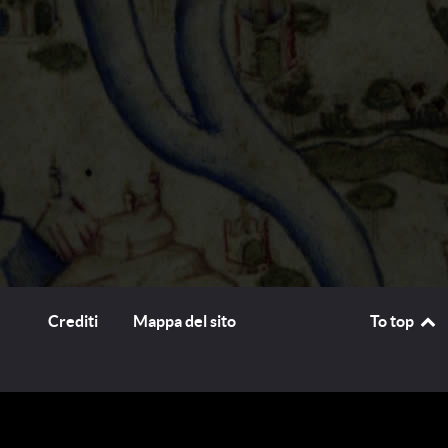
Crediti
Mappa del sito
To top