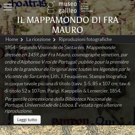
IL MAPPAMONDO DI FRA
MAURO
Home
La ricezione
Riproduzioni fotografiche
1854 - Segundo Visconde de Santarém,
Mappemonde
dressée en 1459, par Fra Mauro, cosmographe vénetien, par
ordre d’Alphonse V roi de Portugal: publiée pour la première
fois de la grandeur de l’original avec toutes les légendes par le
Vicomte de Santarém
, Lith. J. Feuquières. Stampa litografica
in cinque tavole più una di titolo (tavv. 1-5, 85 x 107 cm; tav. 6
di titolo 52 x 107cm, Parigi, Kaeppelin & Lemercier, 1854.
Per gentile concessione della Biblioteca Nacional de
Portugal, Universidade de Lisboa. È vietata ogni ulteriore
riproduzione.
Leggi tutto